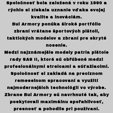
Spoločnosť bola založená v roku 1990 a
rýchlo si získala uznanie vďaka svojej
kvalite a inováciám.
Bul Armory ponúka široké portfólio
zbraní vrátane športových pištolí,
taktických modelov a zbraní pre skryté
nosenie.
Medzi najznámejšie modely patria pištole
rady SAS II, ktoré sú obľúbené medzi
profesionálnymi strelcami a súťažiacimi.
Spoločnosť si zakladá na precíznom
remeselnom spracovaní a využití
najmodernejších technológií vo výrobe.
Zbrane Bul Armory sú navrhnuté tak, aby
poskytovali maximálnu spoľahlivosť,
presnosť a pohodlie pri používaní.