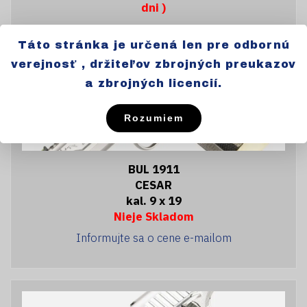
dni )
Cena: 5988,-€
Táto stránka je určená len pre odbornú
verejnosť , držiteľov zbrojných preukazov
a zbrojných licencií.
Rozumiem
BUL 1911
CESAR
kal. 9 x 19
Nieje Skladom
Informujte sa o cene e-mailom