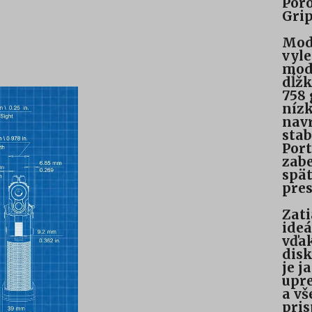
Por
Grip
Mod
vyl
mode
dĺžk
758
nízk
navr
stab
Port
zabe
spät
pres
Zati
ide
vďak
disk
je j
upre
a vš
pris