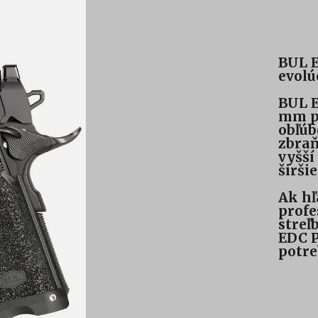
BUL E
evolú
BUL E
mm pr
obľúb
zbraň
vyšší
širšie
Ak hľ
profe
streľ
EDC P
potre