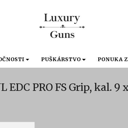
OČNOSTI
PUŠKÁRSTVO
PONUKA Z
L EDC PRO FS Grip, kal. 9 x