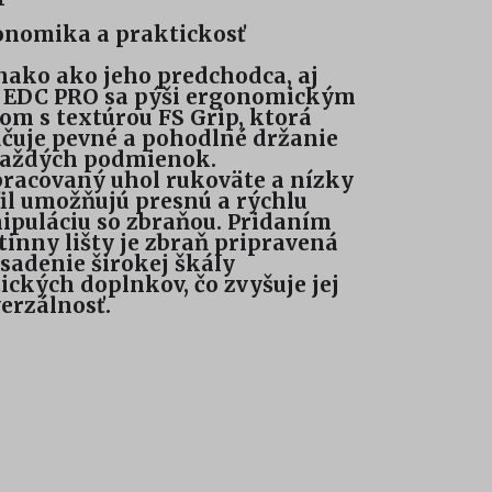
onomika a praktickosť
ako ako jeho predchodca, aj
 EDC PRO sa pýši ergonomickým
m s textúrou FS Grip, ktorá
čuje pevné a pohodlné držanie
každých podmienok.
racovaný uhol rukoväte a nízky
il umožňujú presnú a rýchlu
puláciu so zbraňou. Pridaním
tinny lišty je zbraň pripravená
sadenie širokej škály
ických doplnkov, čo zvyšuje jej
erzálnosť.