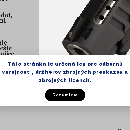
-dot,
mi
gle
ešte
ojíce
Táto stránka je určená len pre odbornú
verejnosť , držiteľov zbrojných preukazov a
ako sú
zbrojných licencií.
ače
Rozumiem