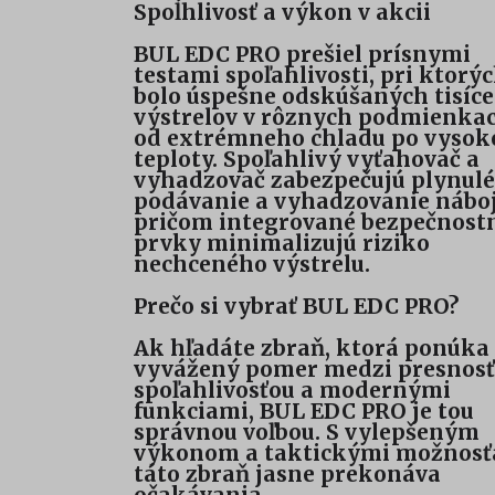
Spoĺhlivosť a výkon v akcii
BUL EDC PRO prešiel prísnymi
testami spoľahlivosti, pri ktorý
bolo úspešne odskúšaných tisíce
výstrelov v rôznych podmienka
od extrémneho chladu po vysok
teploty. Spoľahlivý vyťahovač a
vyhadzovač zabezpečujú plynulé
podávanie a vyhadzovanie náboj
pričom integrované bezpečnost
prvky minimalizujú riziko
nechceného výstrelu.
Prečo si vybrať BUL EDC PRO?
Ak hľadáte zbraň, ktorá ponúka
vyvážený pomer medzi presnosť
spoľahlivosťou a modernými
funkciami, BUL EDC PRO je tou
správnou voľbou. S vylepšeným
výkonom a taktickými možnos
táto zbraň jasne prekonáva