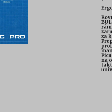
Erg
Rovn
BUL
rámo
zaru
za 
Prep
prof
mani
Pica
na o
takt
univ