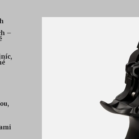
ch
ch –
é
níc,
né
ou,
ťami