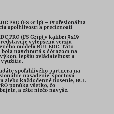
DC PRO (FS Grip) – Profesionálna
cia spoĺhlivosti a precíznosti
DC PRO (FS Grip) v kalibri 9x19
edstavuje vylepšenú verziu
eného modelu BUL EDC. Táto
 bola navrhnutá s dôrazom na
 výkon, lepšiu ovládateľnosť a
 využitie.
adáte spoľahlivého partnera na
sionálne nasadenie, športovú
bu alebo každodenné nosenie, BUL
RO ponúka všetko, čo
bujete, a ešte niečo navyše.