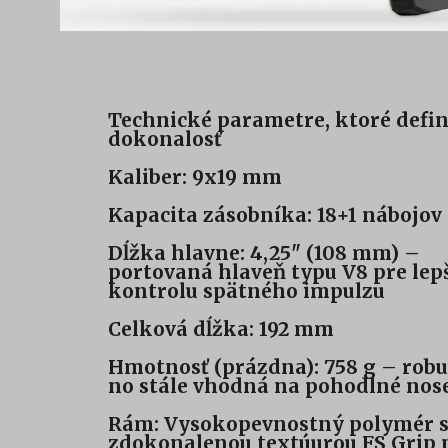
Technické parametre, ktoré defi
dokonalosť
Kaliber: 9x19 mm
Kapacita zásobníka: 18+1 nábojov
Dĺžka hlavne: 4,25" (108 mm) –
portovaná hlaveň typu V8 pre lep
kontrolu spätného impulzu
Celková dĺžka: 192 mm
Hmotnosť (prázdna): 758 g – robu
no stále vhodná na pohodlné nos
Rám: Vysokopevnostný polymér 
zdokonalenou textúurou FS Grip 