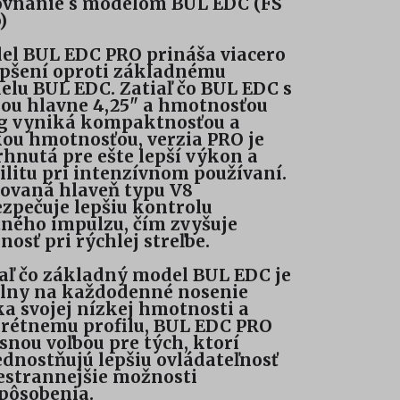
ovnanie s modelom BUL EDC (FS
)
el BUL EDC PRO prináša viacero
epšení oproti základnému
lu BUL EDC. Zatiaľ čo BUL EDC s
ou hlavne 4,25" a hmotnosťou
 g vyniká kompaktnosťou a
ou hmotnosťou, verzia PRO je
hnutá pre ešte lepší výkon a
ilitu pri intenzívnom používaní.
ovaná hlaveň typu V8
zpečuje lepšiu kontrolu
ného impulzu, čím zvyšuje
nosť pri rýchlej streľbe.
aľ čo základný model BUL EDC je
álny na každodenné nosenie
a svojej nízkej hmotnosti a
rétnemu profilu, BUL EDC PRO
asnou voľbou pre tých, ktorí
dnostňujú lepšiu ovládateľnosť
estrannejšie možnosti
pôsobenia.