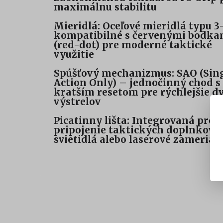
maximálnu stabilitu
Mieridlá: Oceľové mieridlá typu 3
kompatibilné s červenými bodka
(red-dot) pre moderné taktické
využitie
Spúšťový mechanizmus: SAO (Sin
Action Only) – jednočinný chod s 
kratším resetom pre rýchlejšie dv
výstrelov
Picatinny lišta: Integrovaná pre
pripojenie taktických doplnkov, 
svietidlá alebo laserové zameriav