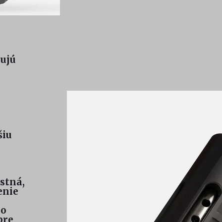
nujú
šiu
stná,
enie
so
pre