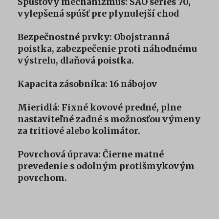
Spúšťový mechanizmus: SAO series 70,
vylepšená spúšť pre plynulejší chod
Bezpečnostné prvky: Obojstranná
poistka, zabezpečenie proti náhodnému
výstrelu, dlaňová poistka.
Kapacita zásobníka: 16 nábojov
Mieridlá: Fixné kovové predné, plne
nastaviteľné zadné s možnosťou výmeny
za tritiové alebo kolimátor.
Povrchová úprava: Čierne matné
prevedenie s odolným protišmykovým
povrchom.