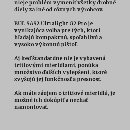
nieje problém vymeniť všetky drobné
diely za iné od rôznych výrobcov.
BUL SAS2 Ultralight G2 Pro je
vynikajúca voľba pre tých, ktorí
hľadajú kompaktnú, spoľahlivú a
vysoko výkonnú pištoľ.
Aj keď štandardne nie je vybavená
tritiovými mieridlami, ponúka
množstvo ďalších vylepšení, ktoré
zvyšujú jej funkčnosť a presnosť.
Ak máte záujem o tritiové mieridlá, je
možné ich dokúpiť a nechať
namontovať.