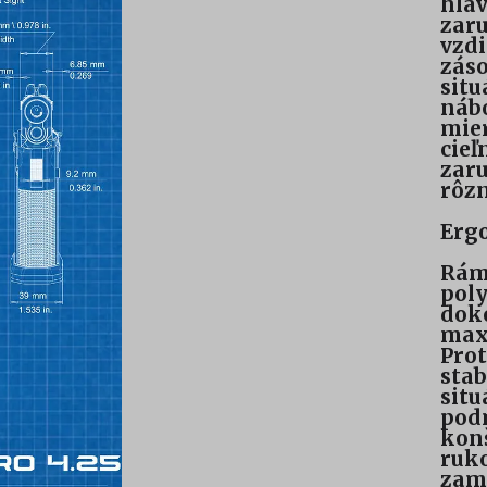
hlav
zaru
vzdi
záso
situ
nábo
mie
cie
zaru
rôz
Erg
Rám
poly
doko
maxi
Prot
stab
situ
pod
konš
ruk
zame