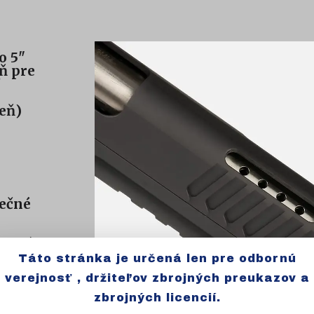
o 5"
ň pre
veň)
s
pečné
zadné
Táto stránka je určená len pre odbornú
predná
verejnosť , držiteľov zbrojných preukazov a
zbrojných licencií.