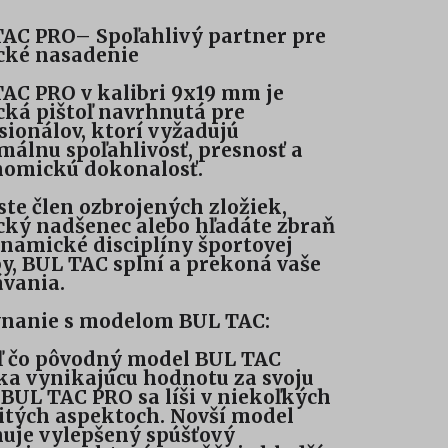
AC PRO– Spoľahlivý partner pre
cké nasadenie
AC PRO v kalibri 9x19 mm je
cká pištoľ navrhnutá pre
sionálov, ktorí vyžadujú
álnu spoľahlivosť, presnosť a
omickú dokonalosť.
 ste člen ozbrojených zložiek,
cký nadšenec alebo hľadáte zbraň
namické disciplíny športovej
by, BUL TAC splní a prekoná vaše
ávania.
nanie s modelom BUL TAC:
ľ čo pôvodný model BUL TAC
a vynikajúcu hodnotu za svoju
 BUL TAC PRO sa líši v niekoľkých
itých aspektoch. Novší model
uje vylepšený spúšťový