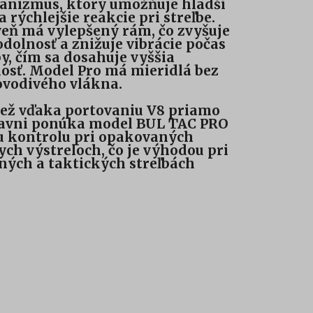
nizmus, ktorý umožňuje hladší
a rýchlejšie reakcie pri streľbe.
eň má vylepšený rám, čo zvyšuje
odolnosť a znižuje vibrácie počas
by, čím sa dosahuje vyššia
osť. Model Pro má mieridlá bez
ovodivého vlákna.
ež vďaka portovaniu V8 priamo
avni ponúka model BUL TAC PRO
u kontrolu pri opakovaných
ych výstreloch, čo je výhodou pri
ných a taktických streľbách