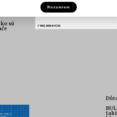
Rozumiem
ako sú
ače
u
Dôra
BUL 
takt