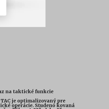
z na taktické funkcie
TAC je optimalizovaný pre
ické operácie. Studeno kovaná