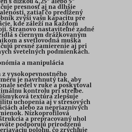
eň s dĺžkou 4,25" alebo 5"
čuje presnosť aj na dlhšie
alenosti, zatiaľ čo predĺžený
bník zvýši vašu kapacitu pre
ácie, kde záleží na každom
ji. Stranovo nastaviteľné zadné
ridlá s čiernym drážkovaným
ľnikom a svetlovodná muška
čujú presné zamierenie aj pri
nych svetelných podmienkach.
onómia a manipulácia
 z vysokopevnostného
méru je navrhnutý tak, aby
nale sedel v ruke a poskytoval
málnu kontrolu pri streľbe.
išmyková textúra zlepšuje
ilitu uchopenia aj v stresových
áciách alebo za nepriaznivých
mienok. Nízkoprofilová
trukcia a prepracovaný uhol
oväte podporujú prirodzenú
riavaciu polohu, čo zrýchľuje