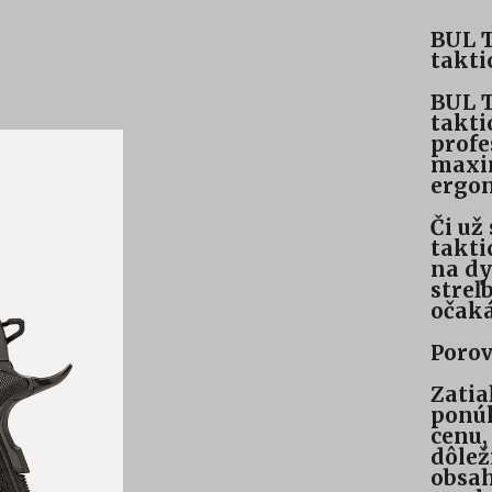
BUL T
takti
BUL T
takti
profe
maxim
ergon
Či už
takti
na dy
streľ
očak
Porov
Zatia
ponúk
cenu,
dôlež
obsah