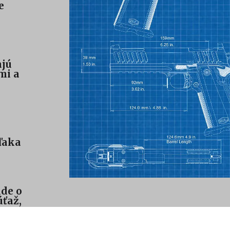
e
ajú
mi a
ďaka
ide o
úťaž,