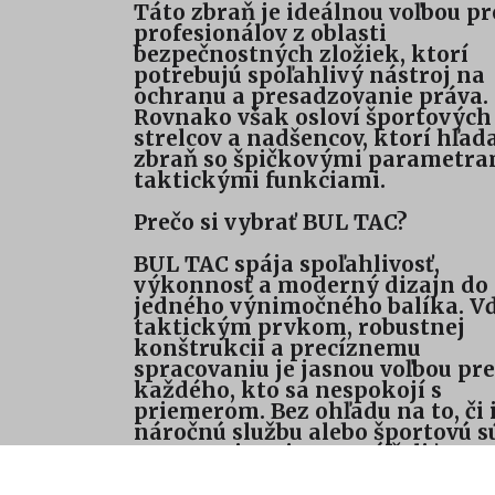
Táto zbraň je ideálnou voľbou pr
profesionálov z oblasti
bezpečnostných zložiek, ktorí
potrebujú spoľahlivý nástroj na
ochranu a presadzovanie práva.
Rovnako však osloví športových
strelcov a nadšencov, ktorí hľad
zbraň so špičkovými parametra
taktickými funkciami.
Prečo si vybrať BUL TAC?
BUL TAC spája spoľahlivosť,
výkonnosť a moderný dizajn do
jedného výnimočného balíka. V
taktickým prvkom, robustnej
konštrukcii a precíznemu
spracovaniu je jasnou voľbou pre
každého, kto sa nespokojí s
priemerom. Bez ohľadu na to, či 
náročnú službu alebo športovú s
BUL TAC je pripravený čeliť
akejkoľvek výzve.