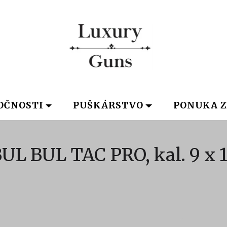
OČNOSTI
PUŠKÁRSTVO
PONUKA Z
UL BUL TAC PRO, kal. 9 x 