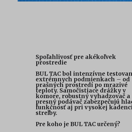
Spoľahlivosť pre akékoľvek
prostredie
BUL TAC bol intenzívne testovan
extrémnych podmienkach – od
prašných prostredí po mrazivé
teploty. Samočistiace drážky v
komore, robustný vyhadzovač a
presný podávač zabezpečujú hl
funkčnosť aj pri vysokej kadenci
streľby.
Pre koho je BUL TAC určený?