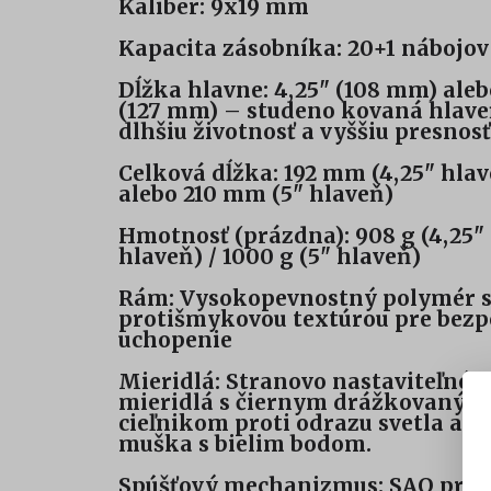
Kaliber: 9x19 mm
Kapacita zásobníka: 20+1 nábojov
Dĺžka hlavne: 4,25" (108 mm) aleb
(127 mm) – studeno kovaná hlave
dlhšiu životnosť a vyššiu presnosť
Celková dĺžka: 192 mm (4,25" hla
alebo 210 mm (5" hlaveň)
Hmotnosť (prázdna): 908 g (4,25"
hlaveň) / 1000 g (5" hlaveň)
Rám: Vysokopevnostný polymér 
protišmykovou textúrou pre bez
uchopenie
Mieridlá: Stranovo nastaviteľné 
mieridlá s čiernym drážkovaným
cieľnikom proti odrazu svetla a 
muška s bielim bodom.
Spúšťový mechanizmus: SAO pre