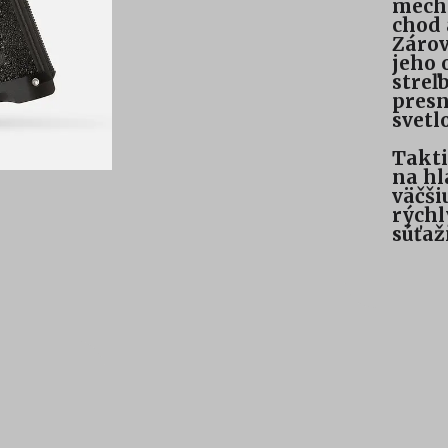
mecha
chod 
Zárov
jeho 
streľ
presn
svetl
Takti
na hl
väčši
rýchl
súťaž