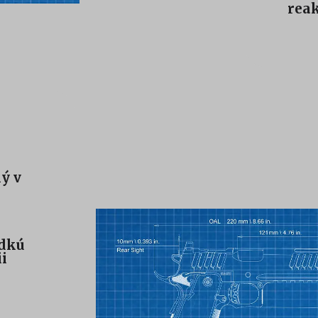
reak
ý v
adkú
i