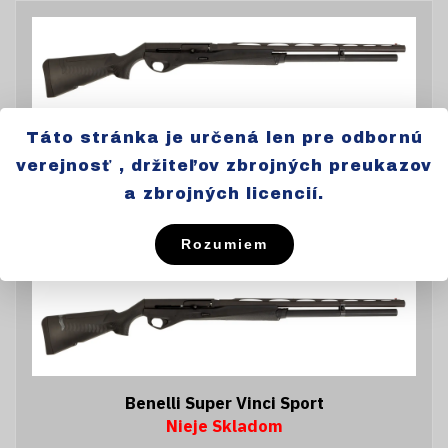
Táto stránka je určená len pre odbornú
Benelli Vinci Sport
Nieje Skladom
verejnosť , držiteľov zbrojných preukazov
a zbrojných licencií.
Informácie o cene e-mailom
Rozumiem
Benelli Super Vinci Sport
Nieje Skladom