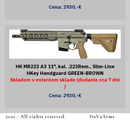
Cena: 2930,-€
HK MR223 A3 11", kal. .223Rem., Slim-Line
HKey Handguard GREEN-BROWN
Skladom v externom sklade (dodanie cca 7 dni
)
Cena: 2930,-€
2025 - All rights reserved.
DaVaArms
s.r.o.