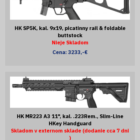
HK SP5K, kal. 9x19, picatinny rail & foldable
buttstock
Nieje Skladom
Cena: 3233,-€
HK MR223 A3 11", kal. .223Rem., Slim-Line
HKey Handguard
Skladom v externom sklade (dodanie cca 7 dni
)