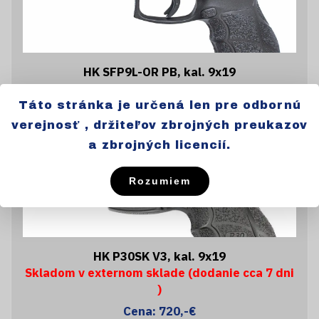
HK SFP9L-OR PB, kal. 9x19
Nieje skladom
Táto stránka je určená len pre odbornú
Cena: 1038,-€
verejnosť , držiteľov zbrojných preukazov
a zbrojných licencií.
Rozumiem
HK P30SK V3, kal. 9x19
Skladom v externom sklade (dodanie cca 7 dni
)
Cena: 720,-€